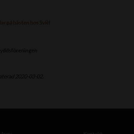
lar på hästen hos SvRf
kyddsföreningen
daterad 2020-03-02.
Meny
Kontakt