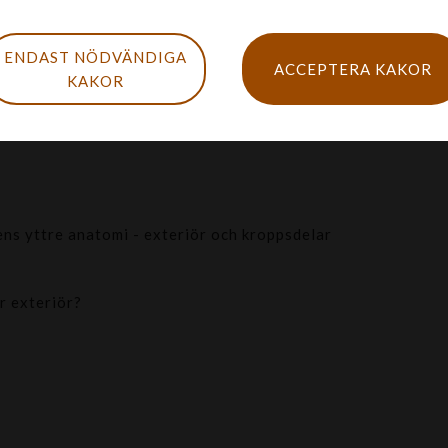
ENDAST NÖDVÄNDIGA
ACCEPTERA KAKOR
KAKOR
ästSverige:
ns yttre anatomi - exteriör och kroppsdelar
r exteriör?