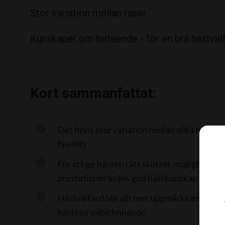
Stor variation mellan raser
Kunskaper om beteende - för en bra hästväl
Kort sammanfattat:
Det finns stor variation mellan olika hästra
fysiskt)
För att ge hästen rätt skötsel, möjlighet till
prestationer krävs god hästkunskap
Hästvälfärd blir allt mer uppmärksammat, in
hästens välbefinnande