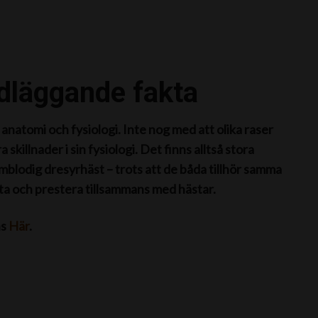
dläggande fakta
anatomi och fysiologi. Inte nog med att olika raser
 skillnader i sin fysiologi. Det finns alltså stora
rmblodig dresyrhäst – trots att de båda tillhör samma
öta och prestera tillsammans med hästar.
ns
Här
.