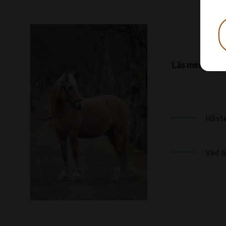
Läs mer hos H
Häste
Vad ä