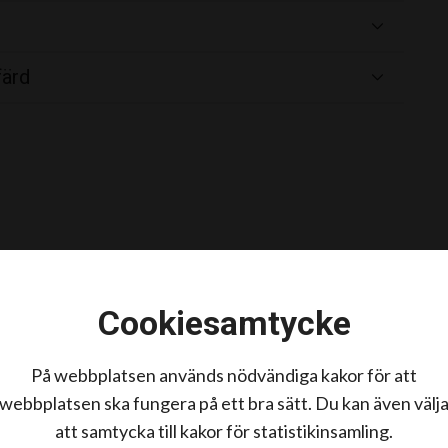
färd
ser, både mentalt och gällande exteriör (hur de ser ut
Cookiesamtycke
 god hälsa och hållbarhet samt ställa rimliga krav på
På webbplatsen används nödvändiga kakor för att
te minst som viktiga verktyg för att säkerställa
webbplatsen ska fungera på ett bra sätt. Du kan även välj
att samtycka till kakor för statistikinsamling.