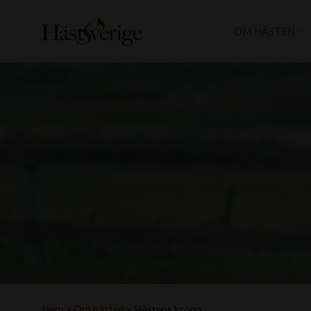
OM HÄSTEN
Hem
»
Om hästen
»
Hästens kropp