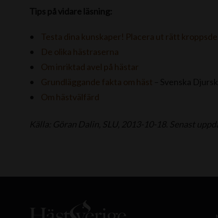
Tips på vidare läsning:
Testa dina kunskaper! Placera ut rätt kroppsde
De olika hästraserna
Om inriktad avel på hästar
Grundläggande fakta om häst
– Svenska Djurs
Om hästvälfärd
Källa: Göran Dalin, SLU, 2013-10-18. Senast upp