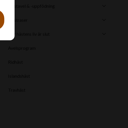
Hästavel & -uppfödning
Hästraser
När hästens liv är slut
Avelsprogram
Ridhäst
Islandshäst
Travhäst