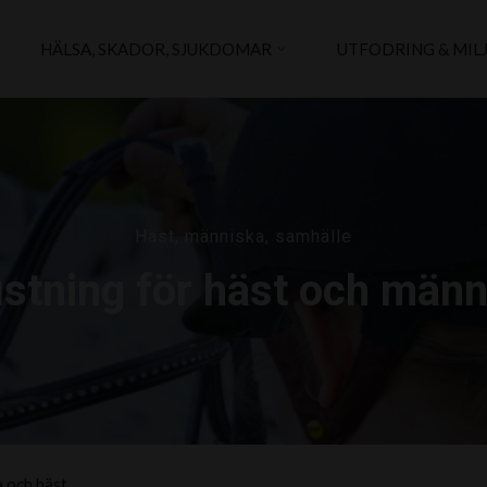
HÄLSA, SKADOR, SJUKDOMAR
UTFODRING & MIL
Häst, människa, samhälle
ustning för häst och männ
 och häst