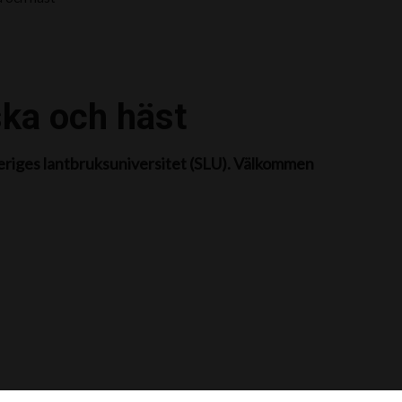
ska och häst
eriges lantbruksuniversitet (SLU). Välkommen