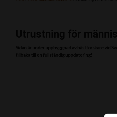
Utrustning för männi
Sidan är under uppbyggnad av hästforskare vid Sv
tillbaka till en fullständig uppdatering!