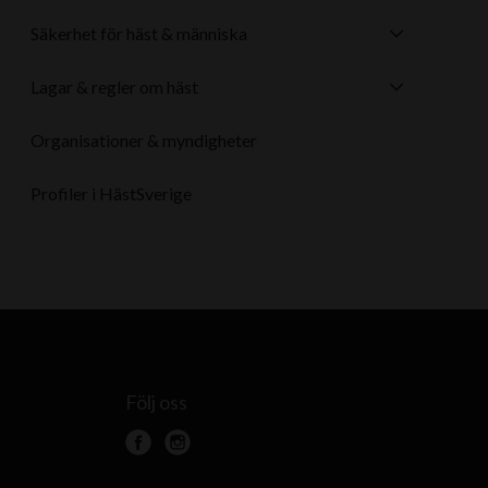
Säkerhet för häst & människa
Lagar & regler om häst
Organisationer & myndigheter
Profiler i HästSverige
Följ oss
f
i
a
n