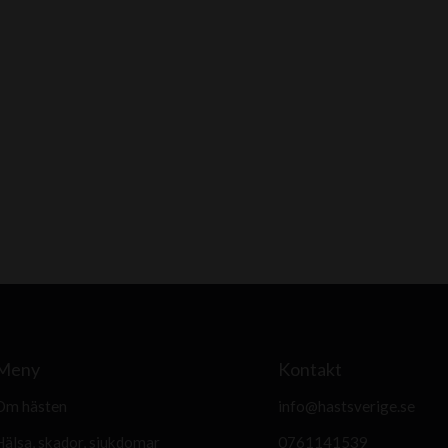
Meny
Kontakt
Om hästen
info@hastsverige.se
Hälsa, skador, sjukdomar
0761141539