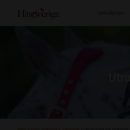
OM HÄSTEN
Utr
Hem
»
Häst, människa, samhälle
»
Utrustning för människa