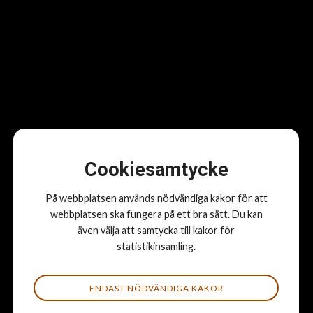
Hitta på sidan
Cookiesamtycke
Gymnasium
På webbplatsen används nödvändiga kakor för att
Universitet
webbplatsen ska fungera på ett bra sätt. Du kan
även välja att samtycka till kakor för
Folkhögskola
statistikinsamling.
Yrkeshögskoleutbildningar
ENDAST NÖDVÄNDIGA KAKOR
Förbund/Organisationer