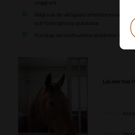
noggrant
Några av de viktigaste infektionerna att v
och fästingburna sjukdomar
Kunskap om smittsamma sjukdomar och snabb
Läs mer hos H
Anmäl
Smitt