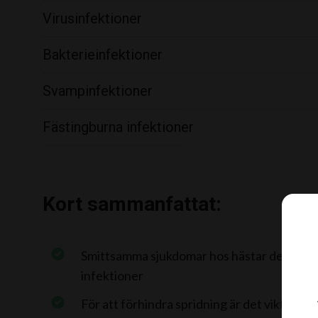
Virusinfektioner
Bakterieinfektioner
Svampinfektioner
Fästingburna infektioner
Kort sammanfattat:
Smittsamma sjukdomar hos hästar delas upp 
infektioner
För att förhindra spridning är det viktigt a