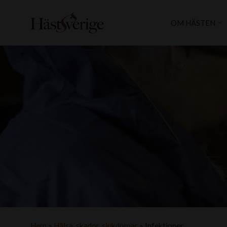
OM HÄSTEN
Hem
»
Hälsa, skador, sjukdomar
»
Infektioner