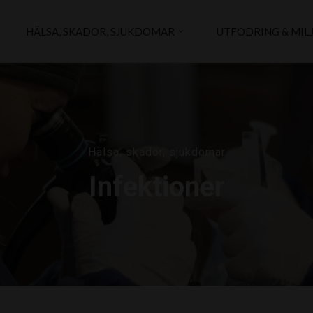
HÄLSA, SKADOR, SJUKDOMAR
UTFODRING & MIL
Hälsa, skador, sjukdomar
Infektioner