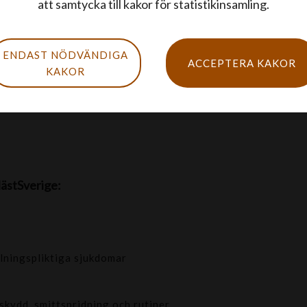
att samtycka till kakor för statistikinsamling.
ara medveten om inkluderar kvarka, hästinfluensa
ENDAST NÖDVÄNDIGA
ACCEPTERA KAKOR
KAKOR
 åtgärd är avgörande för att skydda hästars hälsa
ästSverige:
ningspliktiga sjukdomar
skydd, smittspridning och rutiner