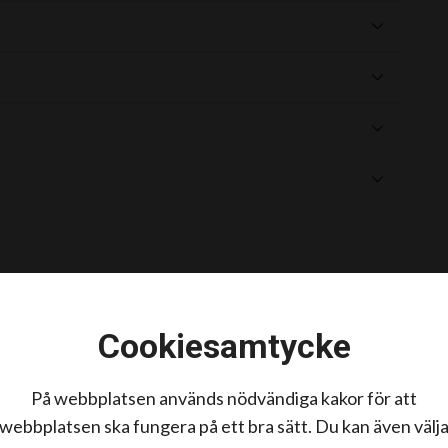
Cookiesamtycke
i virus-, bakterie-, svamp- och fästingburna
På webbplatsen används nödvändiga kakor för att
webbplatsen ska fungera på ett bra sätt. Du kan även välj
tt isolera smittade hästar och följa smittskyddsrutiner