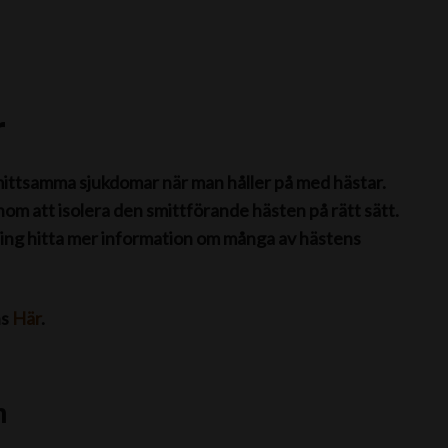
r
mittsamma sjukdomar när man håller på med hästar.
om att isolera den smittförande hästen på rätt sätt.
ing hitta mer information om många av hästens
ns
Här
.
n