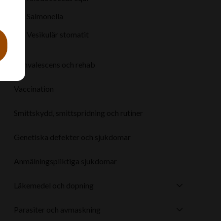
Salmonella
Vesikulär stomatit
Konvalescens och rehab
Vaccination
Smittskydd, smittspridning och rutiner
Genetiska defekter och sjukdomar
Anmälningspliktiga sjukdomar
Läkemedel och dopning
Parasiter och avmaskning