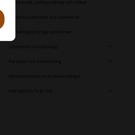
Smittskydd, smittspridning och rutiner
Genetiska defekter och sjukdomar
Anmälningspliktiga sjukdomar
Läkemedel och dopning
Parasiter och avmaskning
Alternativmedicinska behandlingar
När hästens liv är slut