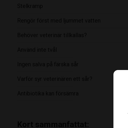
Stelkramp
Rengör först med ljummet vatten
Behöver veterinär tillkallas?
Använd inte tvål
Ingen salva på färska sår
Varför syr veterinären ett sår?
Antibiotika kan försämra
Kort sammanfattat: