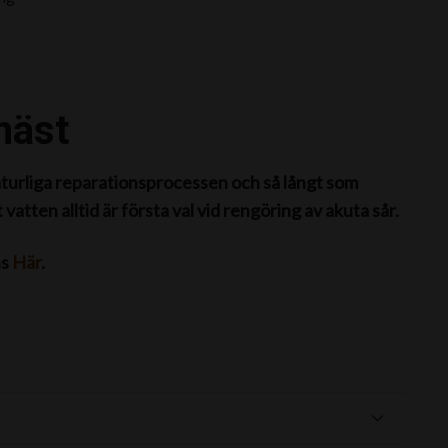
häst
 naturliga reparationsprocessen och så långt som
vatten alltid är första val vid rengöring av akuta sår.
ns
Här
.