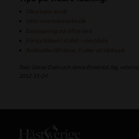
Olika typer av sår
Inför veterinärens besök
Bandagering och eftervård
Första hjälpen i stallet – checklista
Antibiotika till hästar, 7 saker att tänka på
Text: Göran Dalin och Jenny Ennerdal, leg. veteri
2012-11-24