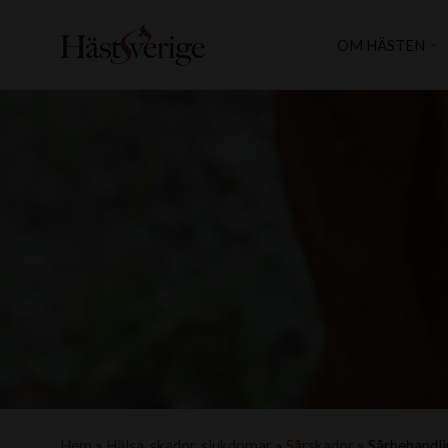
OM HÄSTEN
Hem
»
Hälsa, skador, sjukdomar
»
Sårskador
»
Sårbehandl