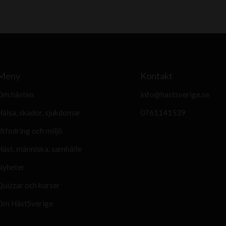
Meny
Kontakt
Om hästen
info@hastsverige.se
Hälsa, skador, sjukdomar
0761141539
Utfodring och miljö
Häst, människa, samhälle
Nyheter
Quizzar och kurser
Om HästSverige