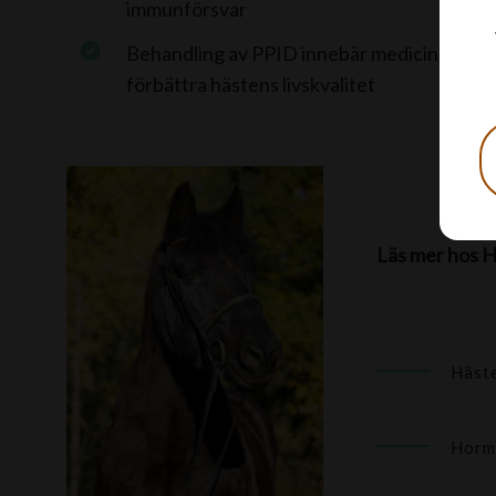
immunförsvar
Behandling av PPID innebär medicinering o
förbättra hästens livskvalitet
Läs mer hos H
Häste
Horm