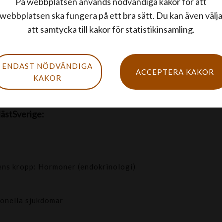
På webbplatsen används nödvändiga kakor för att
webbplatsen ska fungera på ett bra sätt. Du kan även välj
ch anpassad vård för att lindra symtomen och
att samtycka till kakor för statistikinsamling.
ENDAST NÖDVÄNDIGA
ACCEPTERA KAKOR
KAKOR
ästSverige:
ns kropp: Hormoner (endokrinologi)
onella sjukdomar