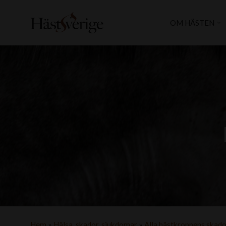
OM HÄSTEN
Hem
»
Hälsa, skador, sjukdomar
»
Alla hästkroppens skad