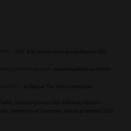
 PPID
– PDF från universitetsdjursjukhuset UDS
nktion (PPID) hos häst
– examensarbete av Jennie
and PPID
– artikel på The Horse webbsida
 källa: Seminarium om Den åldrande hästen –
n, University of Liverpool.
Senast granskad 2022-