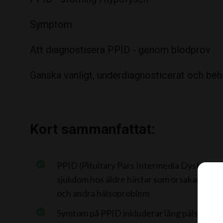
Symptom
Att diagnostisera PPID - genom blodprov
Ganska vanligt, underdiagnosticerat och beh
Kort sammanfattat:
PPID (Pituitary Pars Intermedia Dysfunctio
sjukdom hos äldre hästar som orsakar ökad 
och andra hälsoproblem
Symtom på PPID inkluderar lång päls, muske