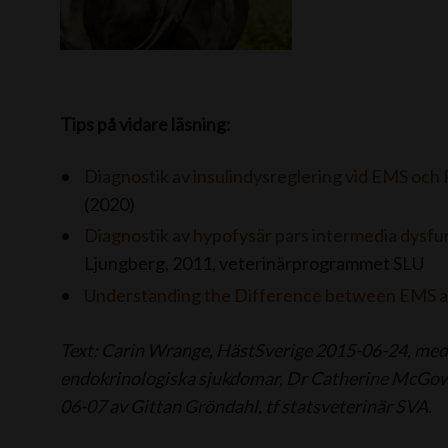
Tips på vidare läsning:
Diagnostik av insulindysreglering vid EMS och
(2020)
Diagnostik av hypofysär pars intermedia dysfu
Ljungberg, 2011, veterinärprogrammet SLU
Understanding the Difference between EMS 
Text: Carin Wrange, HästSverige 2015-06-24, med
endokrinologiska sjukdomar, Dr Catherine McGowa
06-07 av Gittan Gröndahl, tf statsveterinär SVA.