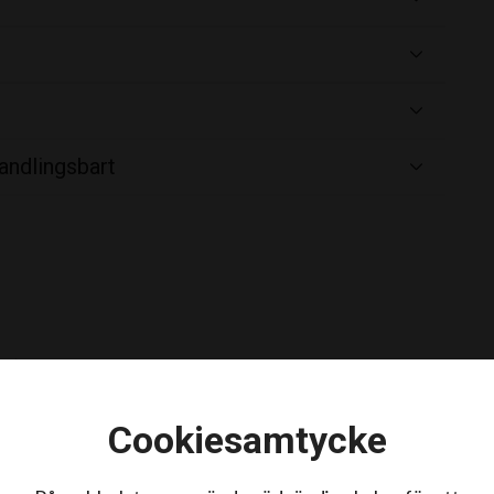
andlingsbart
n), även kallat Cushings syndrom, är en hormonell
produktion av ACTH-hormon, vilket kan leda till fång
Cookiesamtycke
lförtvining, ökad törst och urinering, samt nedsatt