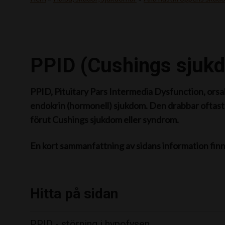
PPID (Cushings sjuk
PPID, Pituitary Pars Intermedia Dysfunction, orsa
endokrin (hormonell) sjukdom. Den drabbar oftast 
förut Cushings sjukdom eller syndrom.
En kort sammanfattning av sidans information fin
Hitta på sidan
PPID - störning i hypofysen