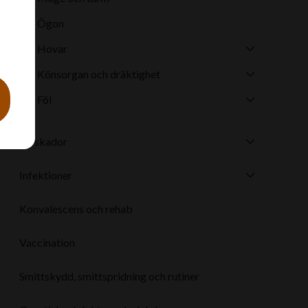
a
Ögon
Hovar
Könsorgan och dräktighet
Föl
Sårskador
Infektioner
Konvalescens och rehab
Vaccination
Smittskydd, smittspridning och rutiner