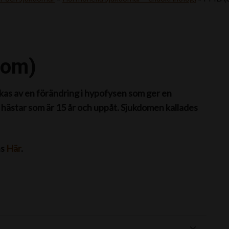
dom)
kas av en förändring i hypofysen som ger en
hästar som är 15 år och uppåt. Sjukdomen kallades
ns
Här
.