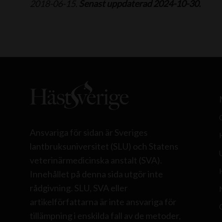
2018-06-15.
Senast uppdaterad 2024-10-30.
Ansvariga för sidan är Sveriges
lantbruksuniversitet (SLU) och Statens
veterinärmedicinska anstalt (SVA).
Innehållet på denna sida utgör inte
rådgivning. SLU, SVA eller
artikelförfattarna är inte ansvariga för
tillämpning i enskilda fall av de metoder,