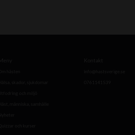
Meny
Kontakt
Om hästen
info@hastsverige.se
Hälsa, skador, sjukdomar
0761141539
Utfodring och miljö
Häst, människa, samhälle
Nyheter
Quizzar och kurser