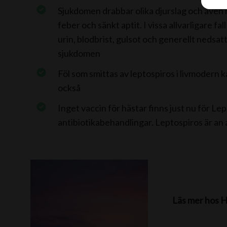
Sjukdomen drabbar olika djurslag och även mä
feber och sänkt aptit. I vissa allvarligare 
urin, blodbrist, gulsot och generellt nedsa
sjukdomen
Föl som smittas av leptospiros i livmodern k
också
Inget vaccin för hästar finns just nu för Le
antibiotikabehandlingar. Leptospiros är an
Läs mer hos H