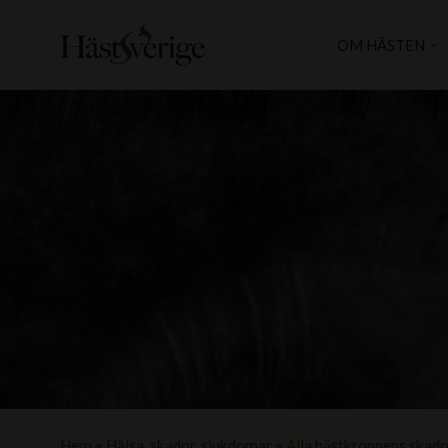
OM HÄSTEN
Hem
»
Hälsa, skador, sjukdomar
»
Alla hästkroppens skad