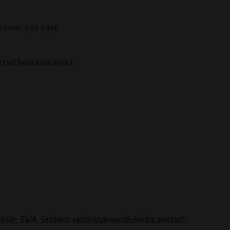
tioner hos häst
tad beskällarsjuka
rinär, SVA, Statens veterinärmedicinska anstalt,