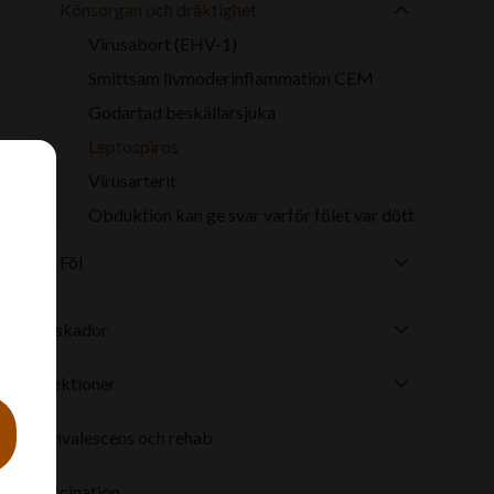
Könsorgan och dräktighet
Virusabort (EHV-1)
Smittsam livmoderinflammation CEM
Godartad beskällarsjuka
Leptospiros
Virusarterit
Obduktion kan ge svar varför fölet var dött
Föl
a
Sårskador
Infektioner
Konvalescens och rehab
Vaccination