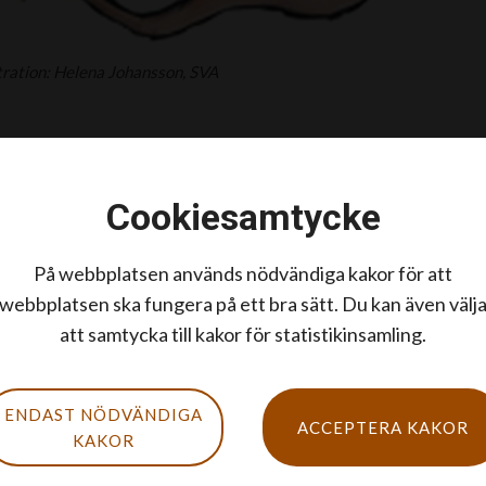
stration: Helena Johansson, SVA
Cookiesamtycke
På webbplatsen används nödvändiga kakor för att
webbplatsen ska fungera på ett bra sätt. Du kan även välj
att samtycka till kakor för statistikinsamling.
ENDAST NÖDVÄNDIGA
ACCEPTERA KAKOR
jur, d.v.s. djur som själva inte blir sjuka. Råttor,
KAKOR
pira