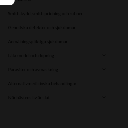
Smittskydd, smittspridning och rutiner
Genetiska defekter och sjukdomar
Anmälningspliktiga sjukdomar
Läkemedel och dopning
Parasiter och avmaskning
Alternativmedicinska behandlingar
När hästens liv är slut