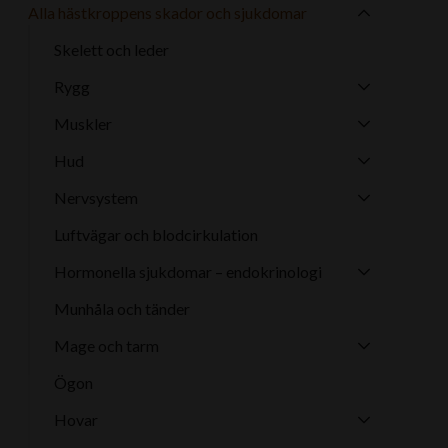
Alla hästkroppens skador och sjukdomar
o
d
o
i
Skelett och leder
k
n
Rygg
Muskler
Hud
Nervsystem
Luftvägar och blodcirkulation
Hormonella sjukdomar – endokrinologi
Munhåla och tänder
Mage och tarm
Ögon
Hovar