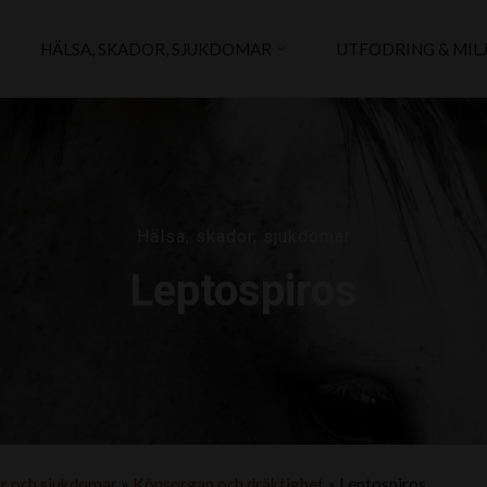
HÄLSA, SKADOR, SJUKDOMAR
UTFODRING & MIL
Hälsa, skador, sjukdomar
Leptospiros
or och sjukdomar
»
Könsorgan och dräktighet
»
Leptospiros