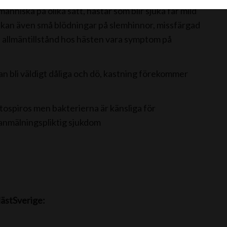
nniska på olika sätt, hästar som blir sjuka får mild
fall kan även små blödningar på slemhinnor, missfärgad
tt allmäntillstånd hos hästen vara symptom på
an bli väldigt dåliga och dö, kastning förekommer
ptospiros men bakterierna är känsliga för
 anmälningspliktig sjukdom
ästSverige: