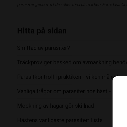
parasiter genom att de söker föda på marken. Foto: Lisa Ch
Hitta på sidan
Smittad av parasiter?
Träckprov ger besked om avmaskning behö
Parasitkontroll i praktiken - vilken månad sk
Vanliga frågor om parasiter hos häst - exper
Mockning av hagar gör skillnad
Hästens vanligaste parasiter: Lista