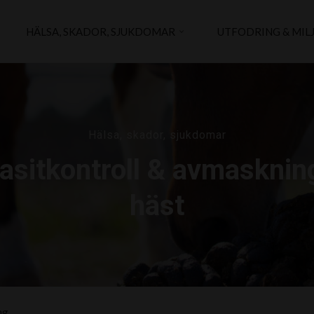
HÄLSA, SKADOR, SJUKDOMAR
UTFODRING & MIL
Hälsa, skador, sjukdomar
asitkontroll & avmasknin
häst
ng