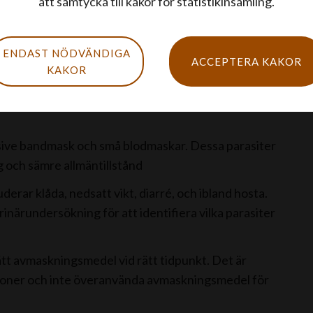
att samtycka till kakor för statistikinsamling.
ENDAST NÖDVÄNDIGA
ACCEPTERA KAKOR
KAKOR
lusive bandmask och små blodmaskar. Dessa parasiter
g och sämre allmäntillstånd
erar klåda, nedsatt vikt, diarré, och ibland hosta.
närundersökning för att identifiera vilka parasiter
tt avmaskningsmedel vid rätt tidpunkt. Det är
tioner och inte överanvända avmaskningsmedel för