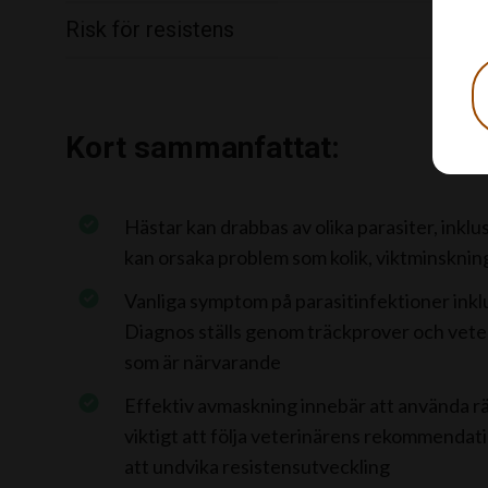
Risk för resistens
Kort sammanfattat:
Hästar kan drabbas av olika parasiter, ink
kan orsaka problem som kolik, viktminsknin
Vanliga symptom på parasitinfektioner inklud
Diagnos ställs genom träckprover och veteri
som är närvarande
Effektiv avmaskning innebär att använda rä
viktigt att följa veterinärens rekommenda
att undvika resistensutveckling