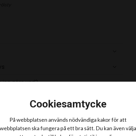
röisty
vs
a jag göra vad?
terna svarar
Cookiesamtycke
På webbplatsen används nödvändiga kakor för att
webbplatsen ska fungera på ett bra sätt. Du kan även välj