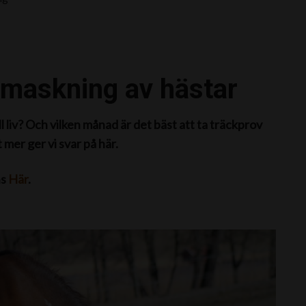
vmaskning av hästar
liv? Och vilken månad är det bäst att ta träckprov
er ger vi svar på här.
ns
Här
.