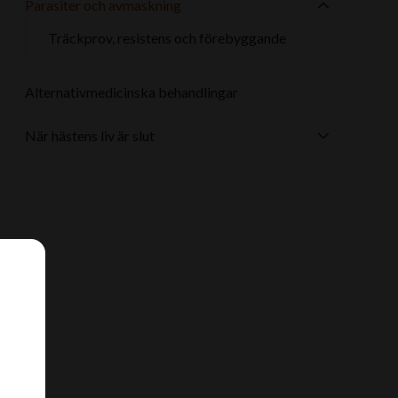
Parasiter och avmaskning
Träckprov, resistens och förebyggande
Alternativmedicinska behandlingar
När hästens liv är slut
a