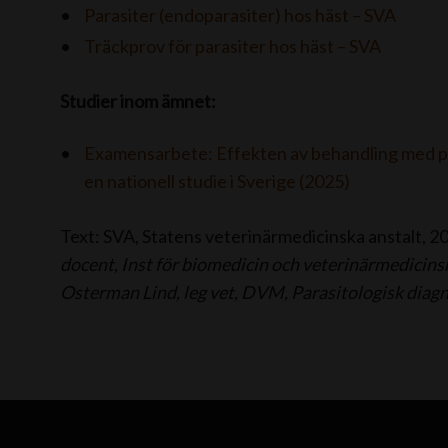
Parasiter (endoparasiter) hos häst – SVA
Träckprov för parasiter hos häst – SVA
Studier inom ämnet:
Examensarbete: Effekten av behandling med pra
en nationell studie i Sverige (2025)
Text: SVA, Statens veterinärmedicinska anstalt,
docent, Inst för biomedicin och veterinärmedicin
Osterman Lind, leg vet, DVM, Parasitologisk diagn