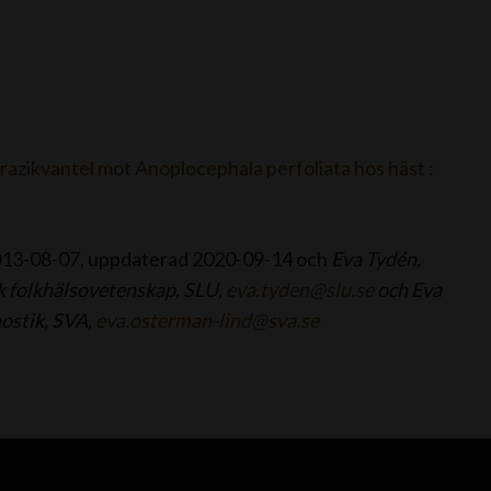
zikvantel mot Anoplocephala perfoliata hos häst :
 2013-08-07, uppdaterad 2020-09-14 och
Eva Tydén,
sk folkhälsovetenskap, SLU,
eva.tyden@slu.se
och
Eva
ostik, SVA,
eva.osterman-lind@sva.se