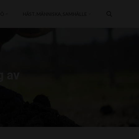
JÖ
HÄST, MÄNNISKA, SAMHÄLLE
g av