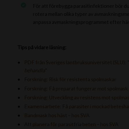
För att förebygga parasitinfektioner bör du
rotera mellan olika typer av avmaskningsmed
anpassa avmaskningsprogrammet efter hä
Tips på vidare läsning:
PDF från Sveriges lantbruksuniversitet (SLU): 
behandla
”
Forskning: Risk för resistenta spolmaskar
Forskning: Få preparat fungerar mot spolmask
Forskning: Utveckling av resistens mot spolma
Examensarbete: Få parasiter i mockad betesha
Bandmask hos häst – hos SVA
Att planera för parasitfria beten – hos SVA