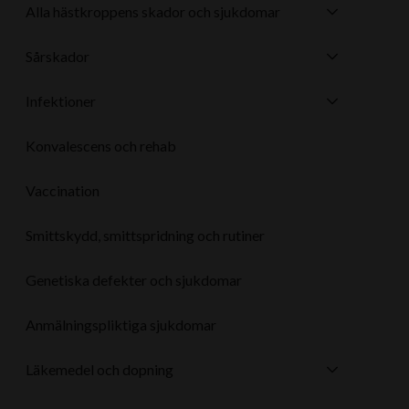
Alla hästkroppens skador och sjukdomar
o
d
o
i
Sårskador
k
n
Infektioner
Konvalescens och rehab
Vaccination
Smittskydd, smittspridning och rutiner
Genetiska defekter och sjukdomar
Anmälningspliktiga sjukdomar
Läkemedel och dopning