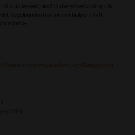
 hålla stallet rent, använda beteövervakning och
el. Regelbundna träckprover hjälper till att
stens behov
”
Hästens mag- tarmparasiter – Att förebygga och
sk
ge (2018)