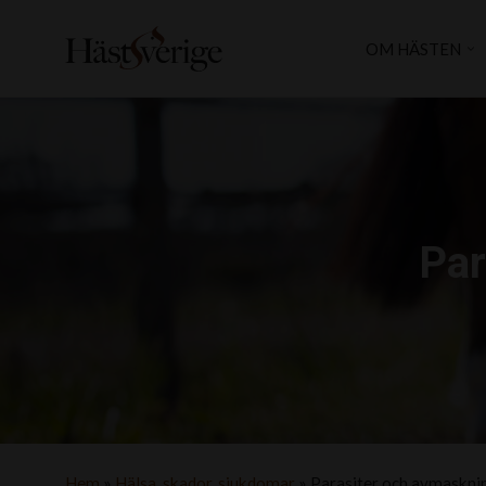
OM HÄSTEN
Par
Hem
»
Hälsa, skador, sjukdomar
»
Parasiter och avmaskni