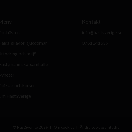
Meny
Kontakt
Om hästen
info@hastsverige.se
Hälsa, skador, sjukdomar
0761141539
Utfodring och miljö
Häst, människa, samhälle
Nyheter
Quizzar och kurser
Om HästSverige
© HästSverige 2026
Om cookies
Ändra cookiesamtycke