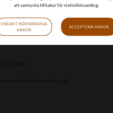
att samtycka till kakor för statistikinsamling.
ENDAST NÖDVÄNDIGA
ACCEPTERA KAKOR
KAKOR
ästSverige:
nt har hästen?
er du om hästen är skadad eller sjuk?