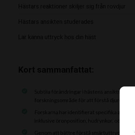
Hästars reaktioner skiljer sig från rovdjur
Hästars ansikten studerades
Lär känna uttryck hos din häst
Kort sammanfattat:
Subtila förändringar i hästens ansiktsuttryck
forskningsområde för att förstå djurens v
Forskarna har identifierat specifika ansik
inklusive öronposition, hudrynkor, och spä
Genom att bättre förstå smärtuttryck hos h