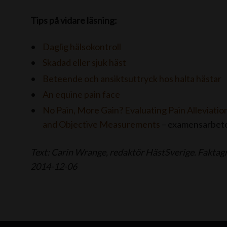
Tips på vidare läsning:
Daglig hälsokontroll
Skadad eller sjuk häst
Beteende och ansiktsuttryck hos halta hästar
An equine pain face
No Pain, More Gain? Evaluating Pain Alleviati
and Objective Measurements
– examensarbete
Text: Carin Wrange, redaktör HästSverige. Fakta
2014-12-06