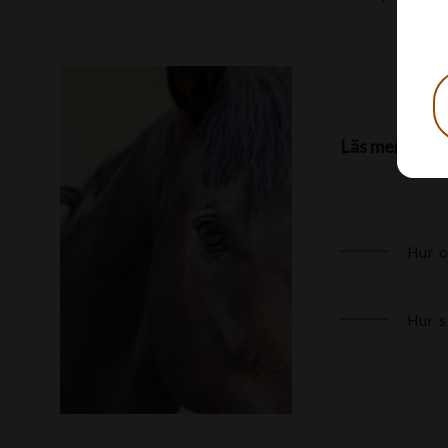
Läs mer hos H
Hur o
Hur s