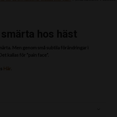
m smärta hos häst
smärta. Men genom små subtila förändringar i
et kallas för ”pain face”.
ns
Här
.