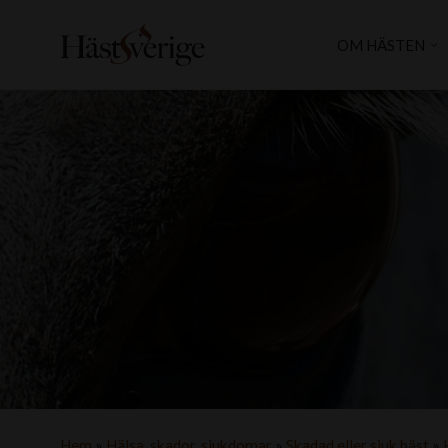
OM HÄSTEN
Hem
»
Hälsa, skador, sjukdomar
»
Skadad eller sjuk häst
»