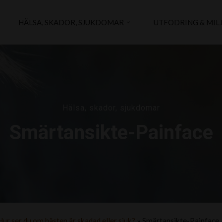
HÄLSA, SKADOR, SJUKDOMAR
UTFODRING & MIL
Hälsa, skador, sjukdomar
Smärtansikte-Painface
Hur ser du om hästen är skadad eller sjuk?
»
Smärtansikte-Painface