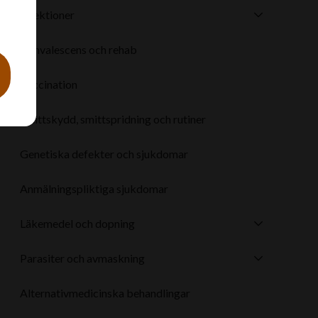
Infektioner
Konvalescens och rehab
Vaccination
Smittskydd, smittspridning och rutiner
Genetiska defekter och sjukdomar
Anmälningspliktiga sjukdomar
Läkemedel och dopning
Parasiter och avmaskning
Alternativmedicinska behandlingar