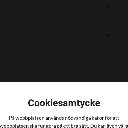
 kan indikera smärta, vilket är ett viktigt
älbefinnande
Cookiesamtycke
tsuttryck och beteenden som signalerar smärta,
nd muskulatur
På webbplatsen används nödvändiga kakor för att
webbplatsen ska fungera på ett bra sätt. Du kan även välj
ästen kan djurvälfärd och smärtlindring förbättras