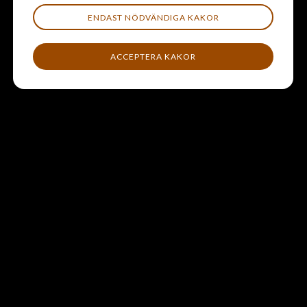
Säkerheten ökar med rätt utbildning, rätt utrustning,
ENDAST NÖDVÄNDIGA KAKOR
rätt hantering och rätt ryttare till rätt häst; att kunna
läsa hästens signaler lyfts som centralt
ACCEPTERA KAKOR