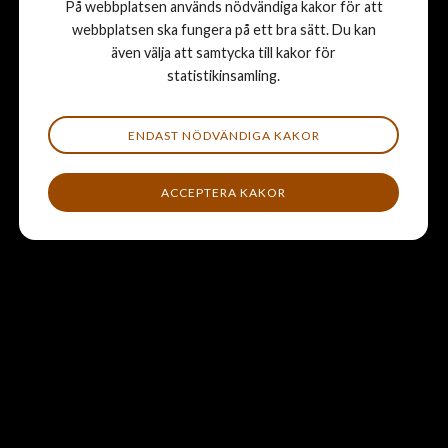
På webbplatsen används nödvändiga kakor för att
webbplatsen ska fungera på ett bra sätt. Du kan
även välja att samtycka till kakor för
statistikinsamling.
ENDAST NÖDVÄNDIGA KAKOR
ACCEPTERA KAKOR