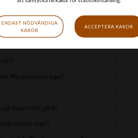
att samtycka till kakor för statistikinsamling.
equi?
ENDAST NÖDVÄNDIGA
ACCEPTERA KAKOR
equi?
KAKOR
tar?
 föl?
tänkt Rhodococcus equi?
 på stuteri och gård?
v Rhodococcus equi?