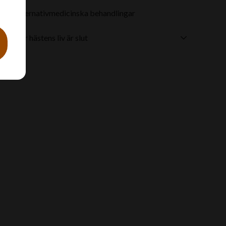
Alternativmedicinska behandlingar
När hästens liv är slut