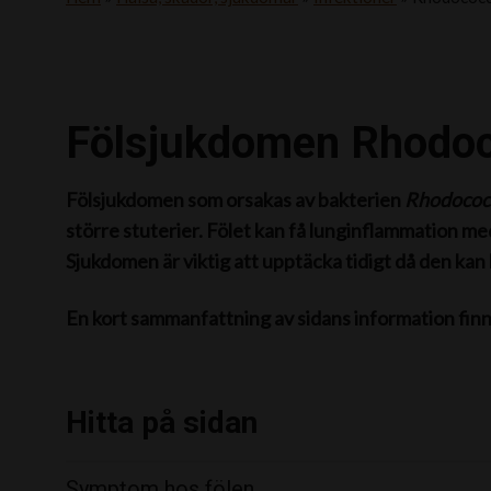
Fölsjukdomen Rhodoc
Fölsjukdomen som orsakas av bakterien
Rhodococ
större stuterier. Fölet kan få lunginflammation med
Sjukdomen är viktig att upptäcka tidigt då den kan 
En kort sammanfattning av sidans information fin
Hitta på sidan
Symptom hos fölen