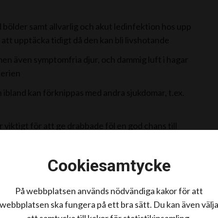
ölder samt allvarlig och akut ledinfektion hos upp
 att upptäcka tidigt då den kan bli livshotande
men även symptomfria djur, och dammig luft i hagar
terien
 ibland kan förknippas med andra sjukdomar, t.ex.
 viktigt för att ge drabbade föl en god chans till
tionen
Cookiesamtycke
På webbplatsen används nödvändiga kakor för att
webbplatsen ska fungera på ett bra sätt. Du kan även välj