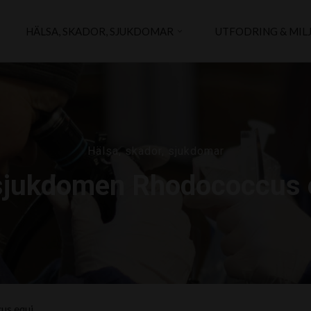
HÄLSA, SKADOR, SJUKDOMAR
UTFODRING & MIL
Hälsa, skador, sjukdomar
sjukdomen Rhodococcus 
us equi