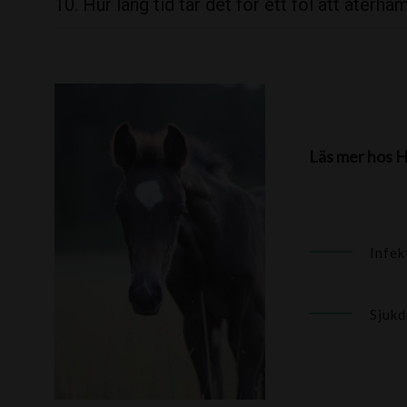
10. Hur lång tid tar det för ett föl att åter
Läs mer hos H
Infek
Sjukd