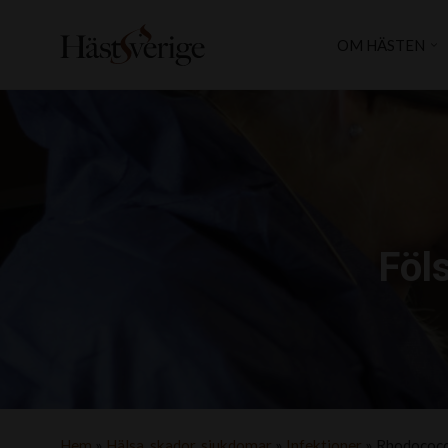
OM HÄSTEN
Föl
Hem
»
Hälsa, skador, sjukdomar
»
Infektioner
»
Rhodococc