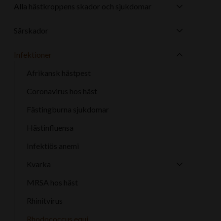
Alla hästkroppens skador och sjukdomar
o
d
o
i
Sårskador
k
n
Infektioner
Afrikansk hästpest
Coronavirus hos häst
Fästingburna sjukdomar
Hästinfluensa
Infektiös anemi
Kvarka
MRSA hos häst
Rhinitvirus
Rhodococcus equi