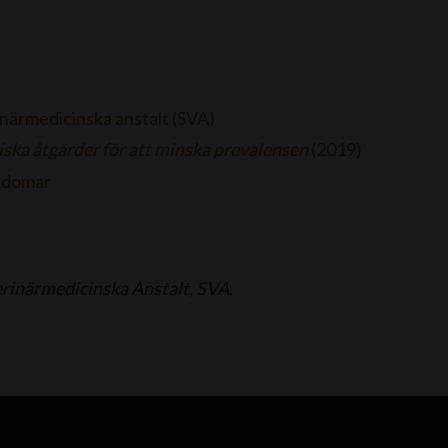
närmedicinska anstalt (SVA)
ska åtgärder för att minska prevalensen
(2019)
ukdomar
terinärmedicinska Anstalt, SVA.