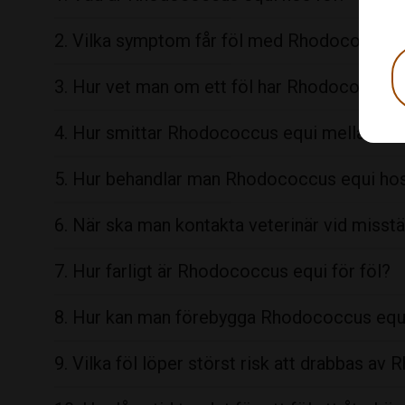
2. Vilka symptom får föl med Rhodococcus 
3. Hur vet man om ett föl har Rhodococcus 
4. Hur smittar Rhodococcus equi mellan häs
5. Hur behandlar man Rhodococcus equi hos
6. När ska man kontakta veterinär vid miss
7. Hur farligt är Rhodococcus equi för föl?
8. Hur kan man förebygga Rhodococcus equi
9. Vilka föl löper störst risk att drabbas a