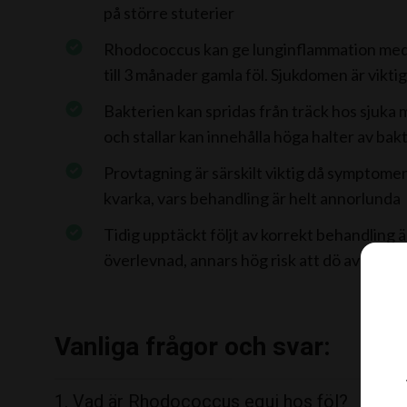
på större stuterier
Rhodococcus kan ge lunginflammation med b
till 3 månader gamla föl. Sjukdomen är viktig
Bakterien kan spridas från träck hos sjuka 
och stallar kan innehålla höga halter av bak
Provtagning är särskilt viktig då symptomen
kvarka, vars behandling är helt annorlunda
Tidig upptäckt följt av korrekt behandling är
överlevnad, annars hög risk att dö av infek
Vanliga frågor och svar:
1. Vad är Rhodococcus equi hos föl?