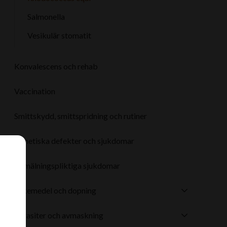
Salmonella
Vesikulär stomatit
Konvalescens och rehab
Vaccination
Smittskydd, smittspridning och rutiner
Genetiska defekter och sjukdomar
Anmälningspliktiga sjukdomar
Läkemedel och dopning
a
Parasiter och avmaskning