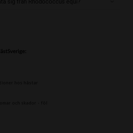
hämta sig från Rhodococcus equi?
ästSverige:
tioner hos hästar
omar och skador - föl