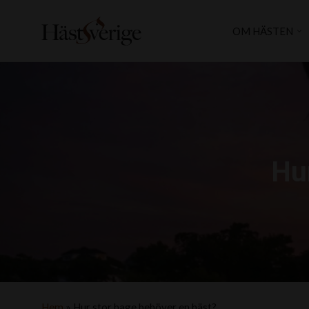
OM HÄSTEN
Hu
Hem
»
Hur stor hage behöver en häst?