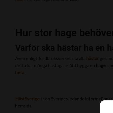
Hur stor hage behöve
Varför ska hästar ha en 
Även enligt Jordbruksverket ska alla
hästar
ges möj
detta har många hästägare låtit bygga en
hage
, s
beta
.
HästSverige
är en Sveriges ledande informationssa
hemsida.