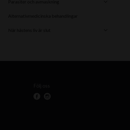
Parasiter och avmaskning
Alternativmedicinska behandlingar
När hästens liv är slut
Följ oss
f
i
a
n
c
s
e
t