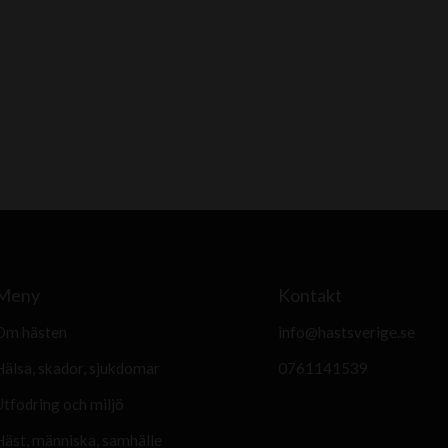
Meny
Kontakt
Om hästen
info@hastsverige.se
Hälsa, skador, sjukdomar
0761141539
Utfodring och miljö
Häst, människa, samhälle