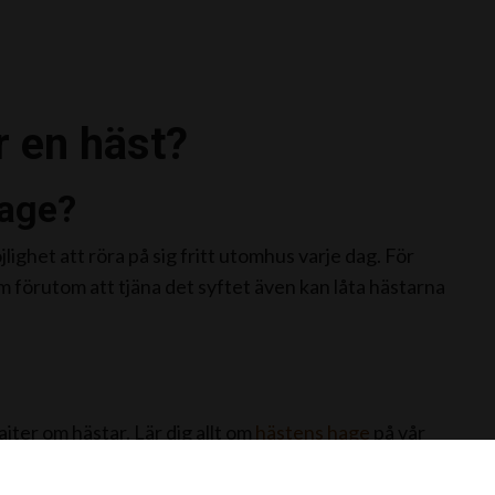
r en häst?
hage?
lighet att röra på sig fritt utomhus varje dag. För
om förutom att tjäna det syftet även kan låta hästarna
jter om hästar. Lär dig allt om
hästens hage
på vår