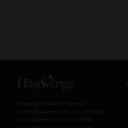
Ansvariga för sidan är Sveriges
lantbruksuniversitet (SLU) och Statens
veterinärmedicinska anstalt (SVA).
Innehållet på denna sida utgör inte