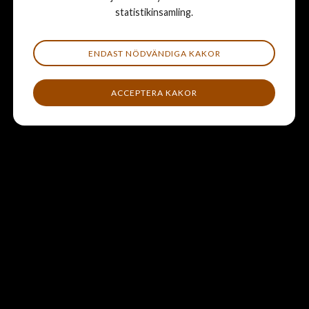
statistikinsamling.
ENDAST NÖDVÄNDIGA KAKOR
ACCEPTERA KAKOR
Läs mer hos HästSverige:
Hållbar hästhållning
Hästen viktig för öppna landskap
Tips på vidare läsning: