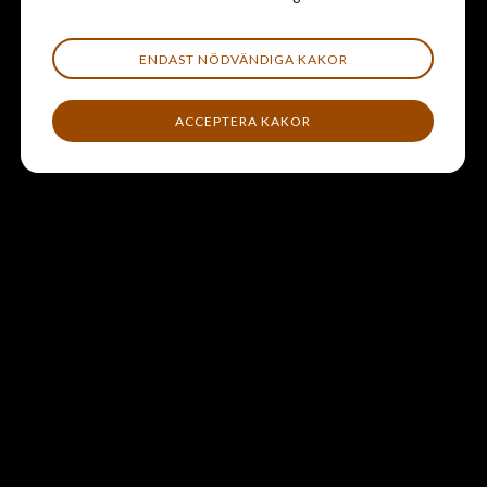
Beroende på i vilket skede ditt företag befinner sig i ser
behovet och möjligheterna till finansiering olika ut.
ENDAST NÖDVÄNDIGA KAKOR
Verksamt.se har samlat information om finansiering i olika
områden
ACCEPTERA KAKOR
Lån via Almi
Almi erbjuder lån och affärsutveckling till företagarens alla
faser. Såväl nystart som tillväxt.
Läs mer på Almis webbsida