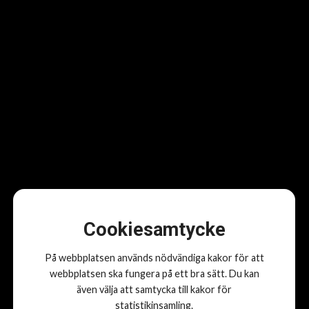
Updated
maj 17, 2025
Cookiesamtycke
På webbplatsen används nödvändiga kakor för att
Att söka extern finansiering kan vara aktuellt vid många olika
webbplatsen ska fungera på ett bra sätt. Du kan
tillfällen, till exempel om du ska du utveckla en ny produkt, ta ditt
även välja att samtycka till kakor för
företag utomlands eller om ditt företag är i en tillväxtfas.
statistikinsamling.