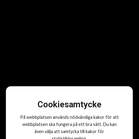
Gör HästSveriges
quiz om bete
för att testa dina kunskaper.
Läs mer om hästens bete:
Om bete, betesvård och ogräs
Text: Carin Wrange, redaktör HästSverige
Cookiesamtycke
Fler nyheter
På webbplatsen används nödvändiga kakor för att
webbplatsen ska fungera på ett bra sätt. Du kan
ALLA NYHETER
även välja att samtycka till kakor för
statistikinsamling.