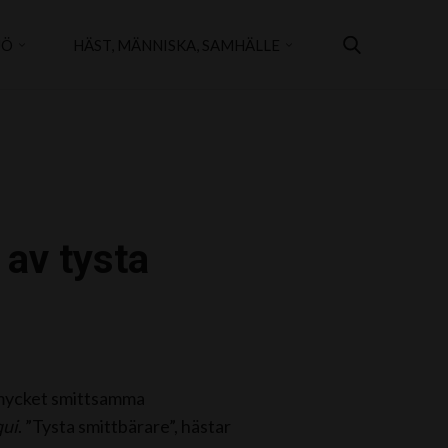
JÖ
HÄST, MÄNNISKA, SAMHÄLLE
 av tysta
h mycket smittsamma
qui
. ”Tysta smittbärare”, hästar