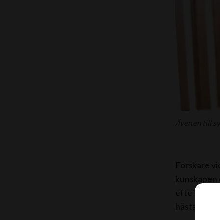
Även en till s
Forskare vi
kunskapen o
efter ett kv
hästar som 