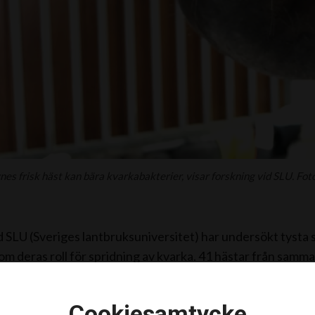
ynes frisk häst kan bära kvarkabakterier, visar forskning vid SLU. Fo
d SLU (Sveriges lantbruksuniversitet) har undersökt tysta 
m deras roll för spridning av kvarka. 41 hästar från samma
arkautbrott, fram tills att alla hästar var smittfria. Näs- o
blev tysta smittbärare inkluderades i den aktuella studien.
Cookiesamtycke