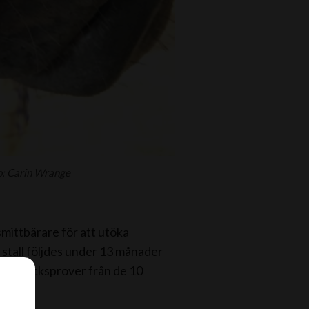
to: Carin Wrange
smittbärare för att utöka
 stall följdes under 13 månader
ch luftsäcksprover från de 10