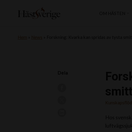
OM HÄSTEN
Hem
»
News
»
Forskning: Kvarka kan spridas av tysta smi
Forsk
Dela
smit
Kunskapsflö
Hos svenska
luftvägssju