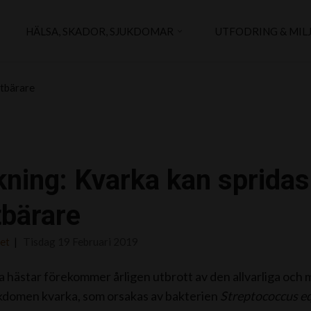
HÄLSA, SKADOR, SJUKDOMAR
UTFODRING & MIL
ttbärare
ning: Kvarka kan spridas
tbärare
det
Tisdag 19 Februari 2019
 hästar förekommer årligen utbrott av den allvarliga oc
kdomen kvarka, som orsakas av bakterien
Streptococcus e