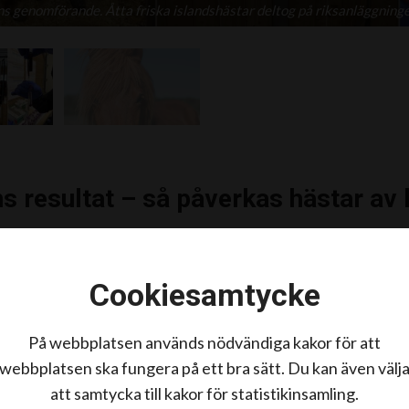
ns genomförande. Åtta friska islandshästar deltog på riksanläggnin
s resultat – så påverkas hästar av
n publicerad studie från SLU har forskare testat och utvärde
 insulinnivåer samt undersökt läkemedlets omsättning i kro
Cookiesamtycke
ar. Studien visade att hästar uppnådde höga blodkoncentra
ga nivåer betydligt längre jämfört med andra djurarter. M
och insulinnivåer, vilket ger hopp om att läkemedlet kan va
På webbplatsen används nödvändiga kakor för att
av insunlindysregulation (ID) hos hästar med
EMS
, och mi
webbplatsen ska fungera på ett bra sätt. Du kan även välj
dividerna.
att samtycka till kakor för statistikinsamling.