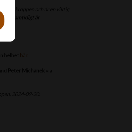
 i hästkroppen och är en viktig
r
och
samtidigt är
sin helhet
här
.
rand
Peter Michanek
via
uppen, 2024-09-20.