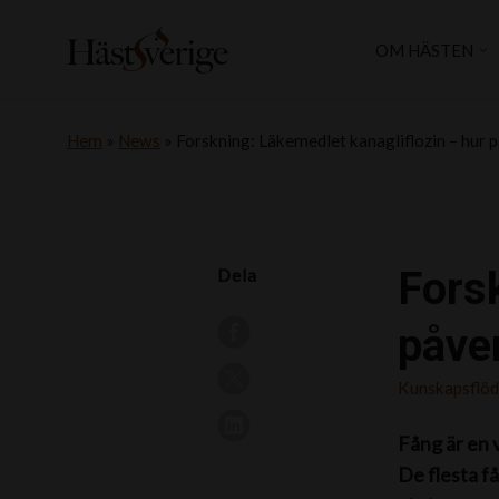
OM HÄSTEN
Hem
»
News
»
Forskning: Läkemedlet kanagliflozin – hur 
Forsk
Dela
påve
Kunskapsflö
Fång är en v
De flesta få