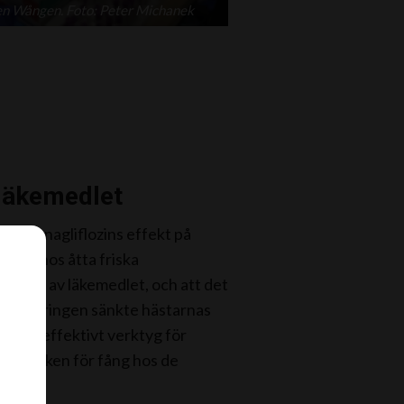
gen Wången. Foto: Peter Michanek
 läkemedlet
rat kanagliflozins effekt på
ppen hos åtta friska
tioner av läkemedlet, och att det
edicineringen sänkte hästarnas
ra ett effektivt verktyg för
nska risken för fång hos de
a