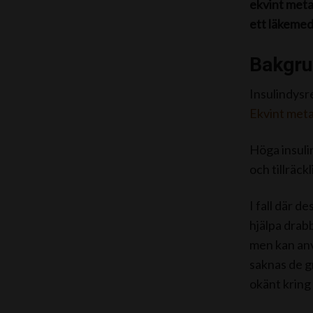
ekvint meta
ett läkemed
Bakgru
Insulindysre
Ekvint met
Höga insuli
och tillräck
I fall där d
hjälpa drab
men kan an
saknas de g
okänt kring