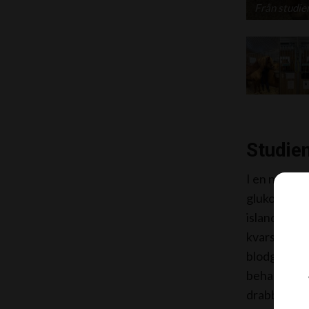
Från studie
Studien
I en nylige
glukos- och
islandshäst
kvarstår hö
blodglukos- 
behandling 
drabbade in