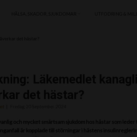
HÄLSA, SKADOR, SJUKDOMAR
UTFODRING & MIL
påverkar det hästar?
ning: Läkemedlet kanaglif
rkar det hästar?
det
Fredag 20 September 2024
anlig och mycket smärtsam sjukdom hos hästar som leder till 
nganfall är kopplade till störningar i hästens insulinregleri