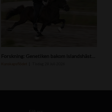
S
Forskning: Genetiken bakom Islandshästar med pass
k
e
Kunskapsflödet
Tisdag 28 Juli 2026
i
k
a
p
p
r
Följ oss