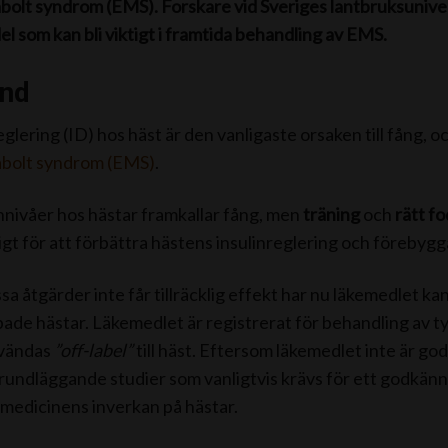
bolt syndrom (EMS). Forskare vid Sveriges lantbruksunive
el som kan bli viktigt i framtida behandling av EMS.
nd
glering (ID) hos häst är den vanligaste orsaken till fång, o
abolt syndrom (EMS)
.
nnivåer hos hästar framkallar fång, men
träning
och
rätt f
ligt för att förbättra hästens insulinreglering och förebygg
essa åtgärder inte får tillräcklig effekt har nu läkemedlet ka
bade hästar. Läkemedlet är registrerat för behandling av t
vändas
”off-label”
till häst. Eftersom läkemedlet inte är go
rundläggande studier som vanligtvis krävs för ett godkän
 medicinens inverkan på hästar.