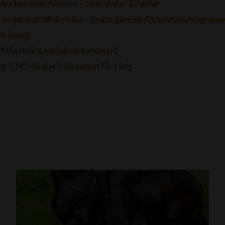
oder behöver hästen: Foderskola i 10 delar
 foderstat till din häst – gratis genom
Foderstatsprogram
 träning
EMS (ekvint metabolt syndrom)
g: EMS-hästar i riskzonen för fång