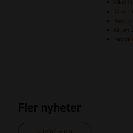
Vilket f
Räkna ut
Hästen i
Allt om 
Forsknin
Fler nyheter
ALLA NYHETER