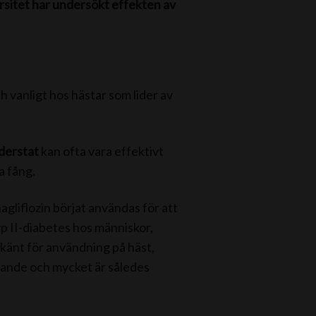
rsitet har undersökt effekten av
ch vanligt hos hästar som lider av
oderstat
kan ofta vara effektivt
a fång.
nagliflozin börjat användas för att
yp II-diabetes hos människor,
dkänt för användning på häst,
nande och mycket är således