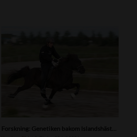
S
Forskning: Genetiken bakom Islandshästar med pass
k