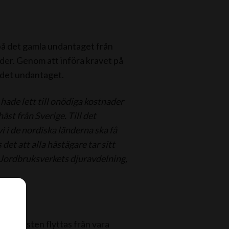
på det gamla undantaget från
nder. Genom att införa kravet på
a det undantaget.
t hade lett till onödiga kostnader
äst från Sverige. Till det
 i de nordiska länderna ska få
det att alla hästägare tar sitt
å Jordbruksverkets djuravdelning,
som hästen flyttas från vara