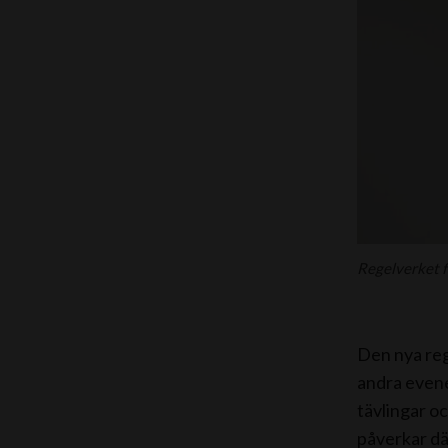
Regelverket f
Den nya rege
andra evene
tävlingar o
påverkar dä