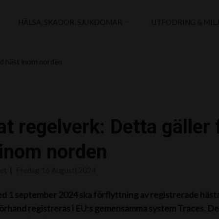
HÄLSA, SKADOR, SJUKDOMAR
UTFODRING & MIL
ed häst inom norden
t regelverk: Detta gäller
 inom norden
det
Fredag 16 Augusti 2024
d 1 september 2024 ska förflyttning av registrerade hästar 
förhand registreras i EU:s gemensamma system Traces. D