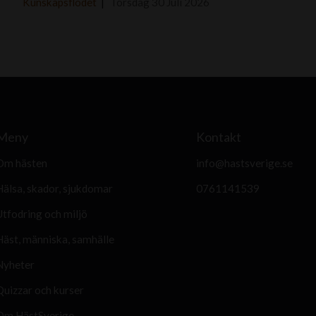
s
Kunskapsflödet
Torsdag 30 Juli 2026
o
F
i
n
o
F
Meny
Kontakt
o
t
Om hästen
info@hastsverige.se
o
Hälsa, skador, sjukdomar
0761141539
H
Utfodring och miljö
e
Häst, människa, samhälle
c
t
Nyheter
o
Quizzar och kurser
r
Om HästSverige