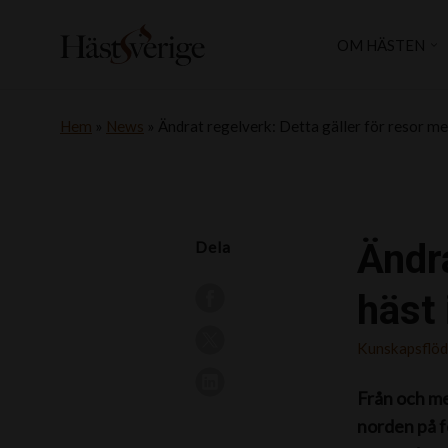
OM HÄSTEN
Hem
»
News
»
Ändrat regelverk: Detta gäller för resor m
Ändra
Dela
häst
Kunskapsflö
Från och me
norden på 