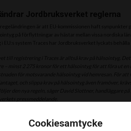
 ändrar Jordbruksverket reglerna
l regeländringen är att EU-kommissionen haft synpunkter 
ointyg på förflyttningar av hästar mellan vissa nordiska lä
g i EU:s system Traces har Jordbruksverket lyckats behåll
et till registrering i Traces är alltså krav på hälsointyg. De
e – minst 2 275 kronor för ett hälsointyg för att föra ut en h
naden för motsvarande hälsointyg vid hemresan. För att vi
ntaget, och slippa krav på hälsointyg även framöver, krävs 
följer den nya regeln, säger David Slottner, handläggare p
verkets pressmeddelande.
räver registrering i flera register
Cookiesamtycke
na registrera förflyttningar i Traces måste den anläggning 