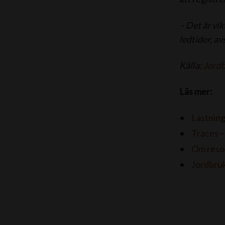
– Det är vik
ledtider, a
Källa:
Jordb
Läs mer:
Lastning
Traces –
Om resor
Jordbru