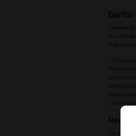
Därför
Orsaken til
krav på häls
registrerin
– Alternativ
för hästägar
kommer kost
behålla unda
ansvar och 
i Jordbruks
Resor k
För att kun