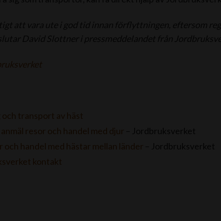
tigt att vara ute i god tid innan förflyttningen, eftersom re
vslutar David Slottner i pressmeddelandet från Jordbruksve
ruksverket
 och transport av häst
 anmäl resor och handel med djur
– Jordbruksverket
 och handel med hästar mellan länder
– Jordbruksverket
ksverket kontakt