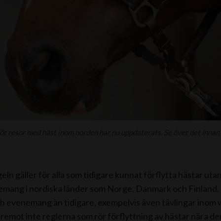
ör resor med häst inom norden har nu uppdaterats. Se över det innan 
ln gäller för alla som tidigare kunnat förflytta hästar utan 
mang i nordiska länder som Norge, Danmark och Finland. R
ch evenemang än tidigare, exempelvis även tävlingar inom 
remot inte reglerna som rör förflyttning av hästar nära d