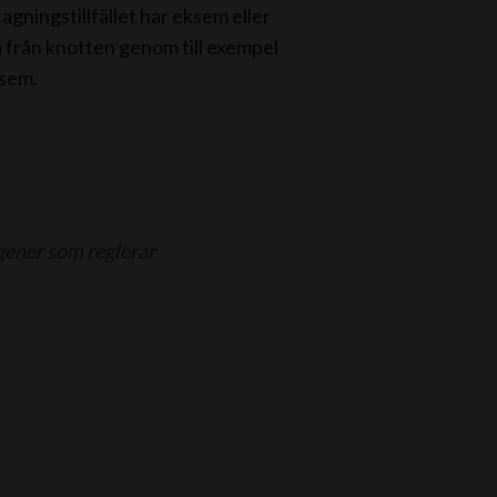
ningstillfället har eksem eller
a från knotten genom till exempel
ksem.
gener som reglerar