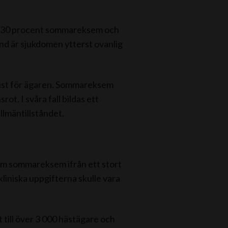
ing 30 procent sommareksem och
nd är sjukdomen ytterst ovanlig
lust för ägaren. Sommareksem
ot. I svåra fall bildas ett
lmäntillståndet.
a om sommareksem ifrån ett stort
kliniska uppgifterna skulle vara
till över 3 000 hästägare och