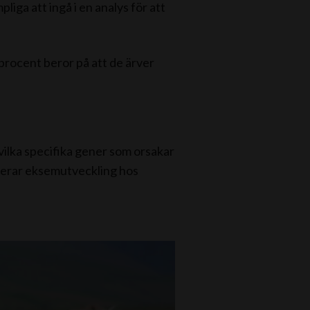
liga att ingå i en analys för att
 procent beror på att de ärver
vilka specifika gener som orsakar
lerar eksemutveckling hos