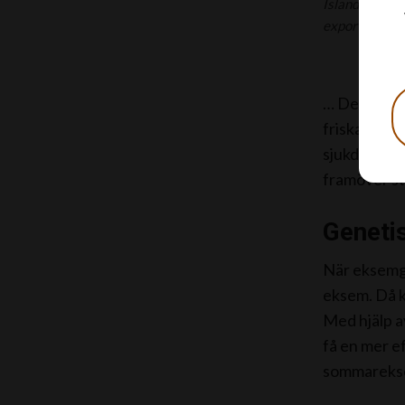
Islandshästar
exporterade ti
… De geneti
friska kontr
sjukdomsass
framöver st
Genetis
När eksemge
eksem. Då k
Med hjälp a
få en mer ef
sommareks