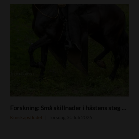
P
Forskning: Små skillnader i hästens steg kan få stor betydelse för framtidens avel
a
s
Kunskapsflödet
Torsdag 30 Juli 2026
o
F