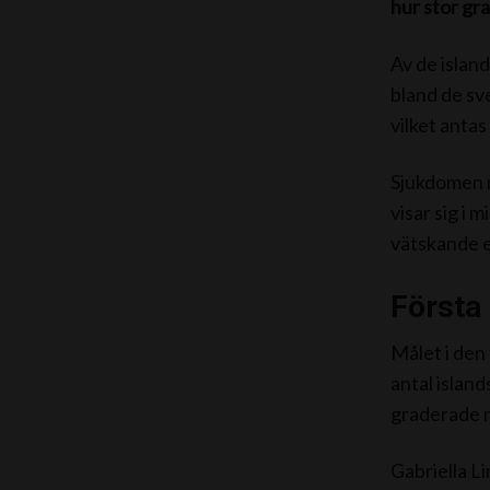
hur stor gra
Av de islan
bland de sv
vilket antas
Sjukdomen m
visar sig i 
vätskande e
Första 
Målet i den
antal island
graderade 
Gabriella L