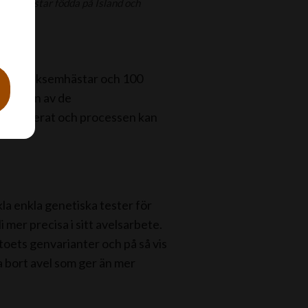
landshästar födda på Island och
a
os 100 eksemhästar och 100
 närheten av de
konstruerat och processen kan
kla enkla genetiska tester för
mer precisa i sitt avelsarbete.
oets genvarianter och på så vis
ja bort avel som ger än mer