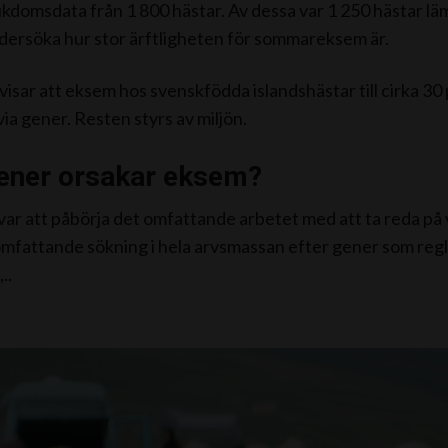
ukdomsdata från 1 800 hästar. Av dessa var 1 250 hästar lämp
ersöka hur stor ärftligheten för sommareksem är.
visar att eksem hos svenskfödda islandshästar till cirka 30
ia gener. Resten styrs av miljön.
gener orsakar eksem?
var att påbörja det omfattande arbetet med att ta reda på 
mfattande sökning i hela arvsmassan efter gener som reg
..