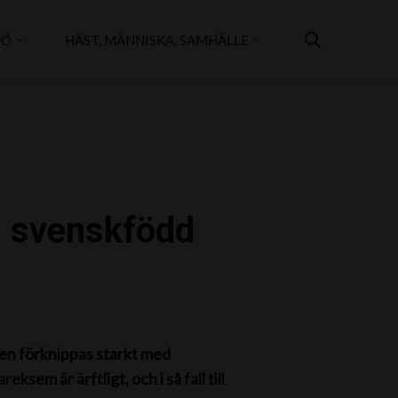
JÖ
HÄST, MÄNNISKA, SAMHÄLLE
 svenskfödd
en förknippas starkt med
sem är ärftligt, och i så fall till