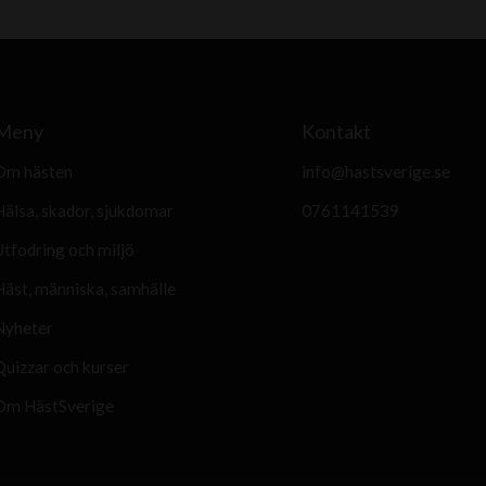
i
n
o
F
Meny
Kontakt
o
t
Om hästen
info@hastsverige.se
o
Hälsa, skador, sjukdomar
0761141539
H
Utfodring och miljö
e
Häst, människa, samhälle
c
t
Nyheter
o
Quizzar och kurser
r
Om HästSverige
B
a
r