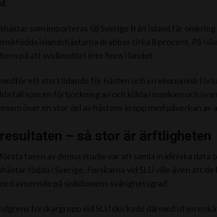
d.
dshästar som importeras till Sverige från Island får omkr
enskfödda islandshästarna drabbas cirka 8 procent. På Isla
 bero på att svidknottet inte finns i landet.
edför ett stort lidande för hästen och en ekonomisk för
milda fall som en förtjockning av och klåda i mankam och svansr
ksem över en stor del av hästens kropp med påverkan av al
resultaten – så stor är ärftligheten
 första fasen av denna studie var att samla in kliniska dat
shästar födda i Sverige. Forskarna vid SLU ville även att de 
med avseende på sjukdomens svårighetsgrad.
indgrens forskargrupp vid SLU skickade därmed ut en enkät 