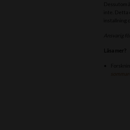
Dessutom är
inte. Detta
installning
Ansvarig fö
Läsa mer?
Forsknin
sommare