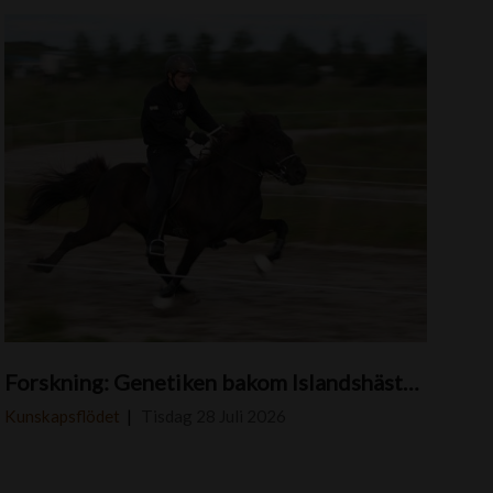
S
Forskning: Genetiken bakom Islandshästar med pass
k
e
Kunskapsflödet
Tisdag 28 Juli 2026
i
k