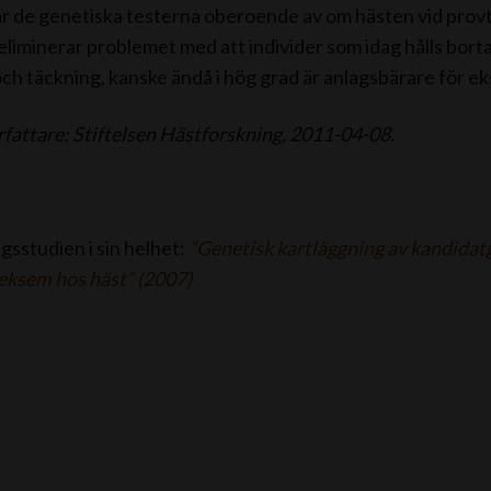
 de genetiska testerna oberoende av om hästen vid provtag
 eliminerar problemet med att individer som idag hålls bort
 och täckning, kanske ändå i hög grad är anlagsbärare för e
rfattare: Stiftelsen Hästforskning, 2011-04-08.
gsstudien i sin helhet:
”Genetisk kartläggning av kandidat
ksem hos häst” (2007)