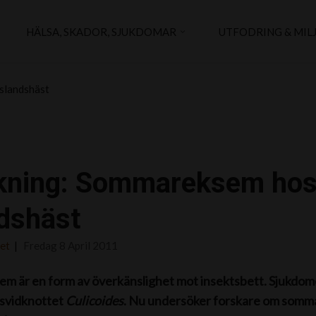
HÄLSA, SKADOR, SJUKDOMAR
UTFODRING & MIL
slandshäst
kning: Sommareksem hos
ndshäst
det
Fredag 8 April 2011
 är en form av överkänslighet mot insektsbett. Sjukdom
 svidknottet
Culicoides
. Nu undersöker forskare om sommarek