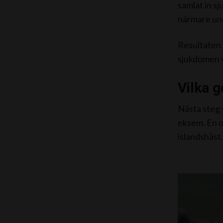
samlat in sj
närmare und
Resultaten 
sjukdomen v
Vilka 
Nästa steg 
eksem. En o
islandshäst.,