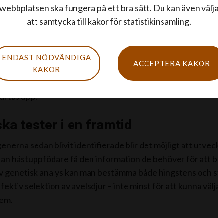
 drabbas mer av sommareksem är andra hästraser. Värst är det för is
webbplatsen ska fungera på ett bra sätt. Du kan även välj
ll andra länder. Foto: Louise Lindberg
att samtycka till kakor för statistikinsamling.
ska markörerna kommer inom snart framtid att läsas av h
ENDAST NÖDVÄNDIGA
ACCEPTERA KAKOR
oller. Då blir det möjligt att tita på vilka gener som ligger i
KAKOR
ocierade avläsningspunkterna. Genchipet är idag färdig
artas upp.
ka tester i en framtid
nerna sedan blivit identifierade blir det möjligt att utvec
an hästuppfödare få den information de behöver för att bli 
v genetisk analys kan man bestämma både hingstens och st
fektiv selektion av avelsdjur – inte minst för att kunna väl
em.