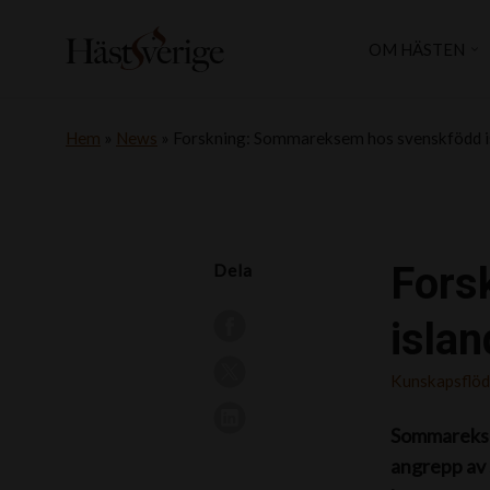
OM HÄSTEN
Hem
»
News
»
Forskning: Sommareksem hos svenskfödd i
Fors
Dela
isla
Kunskapsflö
Sommareksem
angrepp av